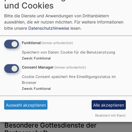
und Cookies
und Formate finden Sie hier.
Bitte die Dienste und Anwendungen von Drittanbietern
auswählen, die wir nutzen möchten.
Für weitere Informationen
JUBILÄUMSGOTTESDIENST - 50 JAHRE
PARTNERSCHAFT
bitte unsere
Datenschutzhinweise
lesen.
Funktional
(immer erforderlich)
Speichern von Daten: Cookie für die Benutzersitzung
Zweck
:
Funktional
Consent Manager
(immer erforderlich)
Cookie Consent speichert Ihre Einwilligungsstatus im
Browser
Feiern Sie mit! - 50 Jahre Partnerschaft mit der
Zweck
:
Funktional
Südzentraldiözese in Tansania In diesem Jahr feiern
wir ein besonderes Jubiläum: Seit 50 Jahren verbindet
Auswahl akzeptieren
Alle akzeptieren
das Dekanat Augsburg eine lebendige
Realisiert mit Klaro!
Besondere Gottesdienste der