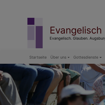
Direkt
zum
Inhalt
Evangelisch
Evangelisch. Glauben. Augsbu
Startseite
Über uns
Gottesdienste
Hauptnavigation