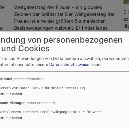
nde
Weltgebetstag der Frauen – ein globales
Ei
Zeichen der Solidarität Der Weltgebetstag der
sc
Frauen ist eine der größten ökumenischen
lä
ue
Basisbewegungen weltweit. Er findet jedes
zu
Jahr am ersten Freitag im März
ndung von personenbezogenen
Ge
 und Cookies
ÖKUMENISCHE SEGENSFEIER FÜR LIEBENDE
enste und Anwendungen von Drittanbietern auswählen, die wir nutze
Informationen bitte unsere
Datenschutzhinweise
lesen.
ktional
(immer erforderlich)
ichern von Daten: Cookie für die Benutzersitzung
Ökumenische Segensfei
ck
:
Funktional
sent Manager
(immer erforderlich)
kie Consent speichert Ihre Einwilligungsstatus im Browser
ck
:
Funktional
 für Liebende in die Dreifaltigkeitskirche ein. Diese beson