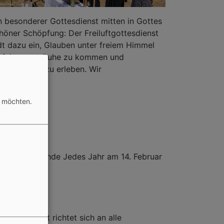
n besonderer Gottesdienst mitten in Gottes
höner Schöpfung: Der Freiluftgottesdienst
dt dazu ein, Glauben unter freiem Himmel
 feiern, zur Ruhe zu kommen und
meinschaft zu erleben. Wir
n möchten.
er für Liebende Jedes Jahr am 14. Februar
dere Andacht richtet sich an alle