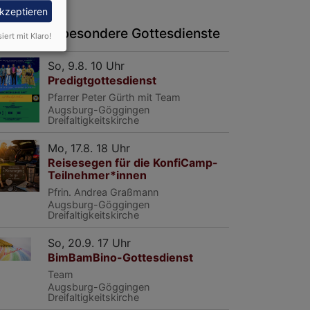
akzeptieren
ermine für besondere Gottesdienste
siert mit Klaro!
So, 9.8. 10 Uhr
Predigtgottesdienst
Pfarrer Peter Gürth mit Team
Augsburg-Göggingen
Dreifaltigkeitskirche
Mo, 17.8. 18 Uhr
Reisesegen für die KonfiCamp-
Teilnehmer*innen
Pfrin. Andrea Graßmann
Augsburg-Göggingen
Dreifaltigkeitskirche
So, 20.9. 17 Uhr
BimBamBino-Gottesdienst
Team
Augsburg-Göggingen
Dreifaltigkeitskirche