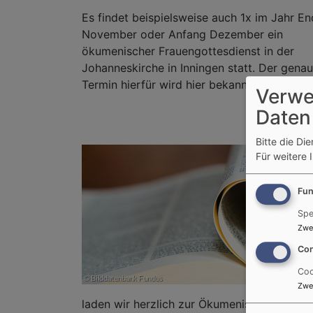
Es findet beispielsweise auch 1x im Jahr E
November oder Anfang Dezember ein
ökumenischer Frauengottesdienst in der
Johanneskirche in Inningen statt. Der gena
Termin hierfür wird hier bekannt
Verwe
Daten
Bitte die Di
Für weitere 
Fun
Spe
Zwe
Con
Coo
Zwe
laden wir herzlich zur Ökumenischen Andacht