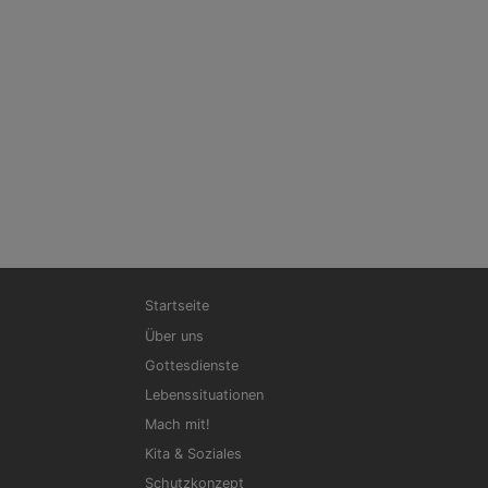
Hauptnavigation
Startseite
Über uns
Gottesdienste
Lebenssituationen
Mach mit!
Kita & Soziales
Schutzkonzept