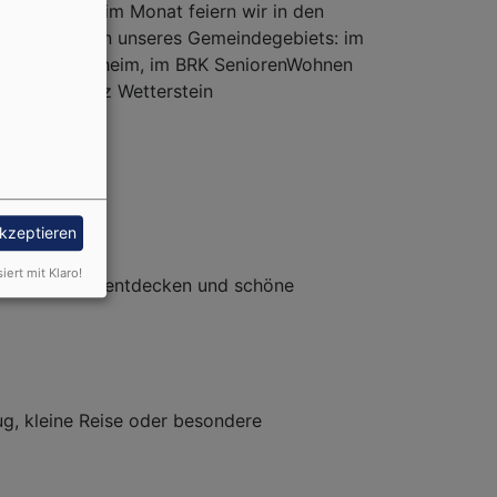
s ist. Einmal im Monat feiern wir in den
niorenheimen unseres Gemeindegebiets: im
O-Seniorenheim, im BRK SeniorenWohnen
d im Ruhesitz Wetterstein
akzeptieren
siert mit Klaro!
sein, Neues entdecken und schöne
ug, kleine Reise oder besondere