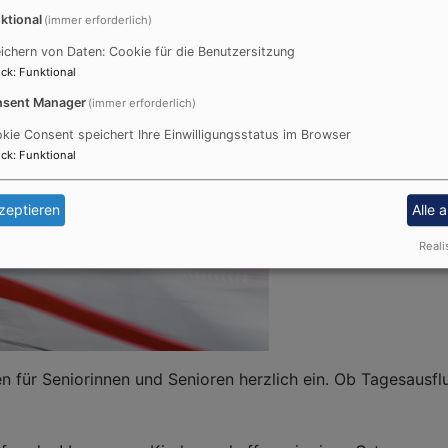
Geburtstag ist ein besonderer Tag – und in
un
ktional
(immer erforderlich)
r
unserer Gemeinde soll er das auch bleiben!
Se
ichern von Daten: Cookie für die Benutzersitzung
n
Deshalb besuchen Mitglieder unseres
AW
ck
:
Funktional
Besuchsdienstes sowie Pfarrerinnen und
un
sent Manager
(immer erforderlich)
FAHRTEN MIT SENIORINNEN UND SENIOREN
kie Consent speichert Ihre Einwilligungsstatus im Browser
ck
:
Funktional
zeptieren
Alle 
Reali
Gemeinsam unterwegs 
n für Seniorinnen und Senioren herzlich ein. Ob Tagesausfl