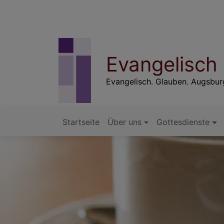
Direkt
zum
Inhalt
Evangelisch
Evangelisch. Glauben. Augsbu
Startseite
Über uns
Gottesdienste
Hauptnavigation