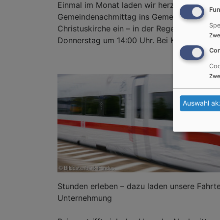
Einmal im Monat laden wir herzlich zum
Fun
Gemeindenachmittag ins Gemeindehaus de
Spe
Christuskirche ein – in der Regel am zweite
Zwe
Donnerstag um 14:00 Uhr. Bei Kaffee
Con
Coo
Zwe
Auswahl ak
Stunden erleben – dazu laden unsere Fahrte
Unternehmung