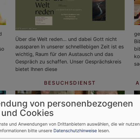
d
ge
Über die Welt reden… und dabei Gott nicht
Bi
aussparen In unserer schnelllebigen Zeit ist es
so
bi
wichtig, Raum für den Austausch und das
ko
Gespräch zu schaffen. Unser Gesprächskreis
sa
bietet Ihnen diese
BESUCHSDIENST
A
ndung von personenbezogenen
 und Cookies
enste und Anwendungen von Drittanbietern auswählen, die wir nutze
Informationen bitte unsere
Datenschutzhinweise
lesen.
Zeit und Zuwendung zum Geburtstag Ein
..