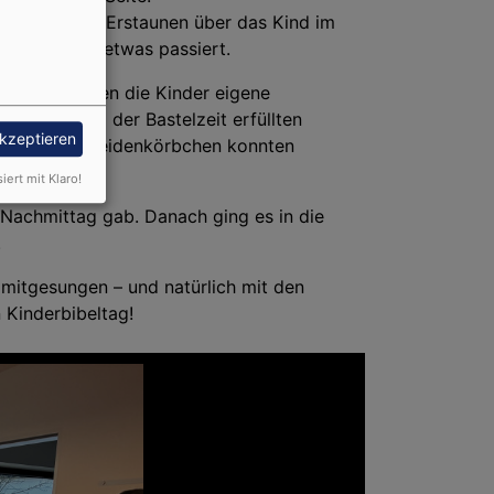
efühlt haben? Erstaunen über das Kind im
dass endlich etwas passiert.
g, so durften die Kinder eigene
en. Während der Bastelzeit erfüllten
akzeptieren
uch kleine Weidenkörbchen konnten
siert mit Klaro!
Nachmittag gab. Danach ging es in die
.
 mitgesungen – und natürlich mit den
n Kinderbibeltag!