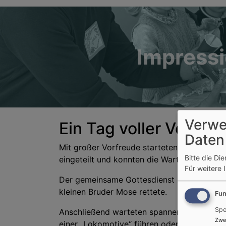
Impress
Verwe
Ein Tag voller Vertra
Daten
Mit großer Vorfreude starteten wir in den 
Bitte die Di
eingeteilt und konnten die Wartezeit mit er
Für weitere 
Der gemeinsame Gottesdienst zu Beginn sta
kleinen Bruder Mose rettete.
Fun
Spe
Anschließend warteten spannende Stationen 
Zwe
einer „Lokomotive“ führen oder meisterten e