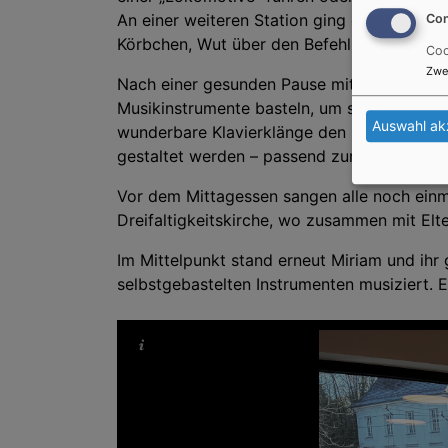
An einer weiteren Station ging es um Gefüh
Con
Körbchen, Wut über den Befehl, die Jungen 
Coo
Zwe
Nach einer gesunden Pause mit Obst und Ge
Musikinstrumente basteln, um später im Abs
Auswahl ak
wunderbare Klavierklänge den Raum, und i
gestaltet werden – passend zur Mose-Gesch
Vor dem Mittagessen sangen alle noch einm
Dreifaltigkeitskirche, wo zusammen mit Elt
Im Mittelpunkt stand erneut Miriam und ihr
selbstgebastelten Instrumenten musiziert. Ei