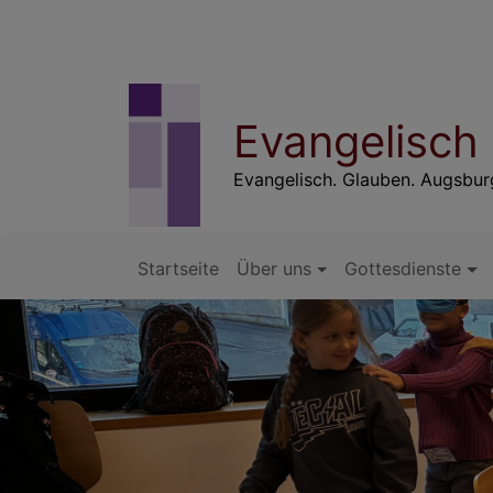
Direkt
zum
Inhalt
Evangelisch
Evangelisch. Glauben. Augsbu
Startseite
Über uns
Gottesdienste
Hauptnavigation