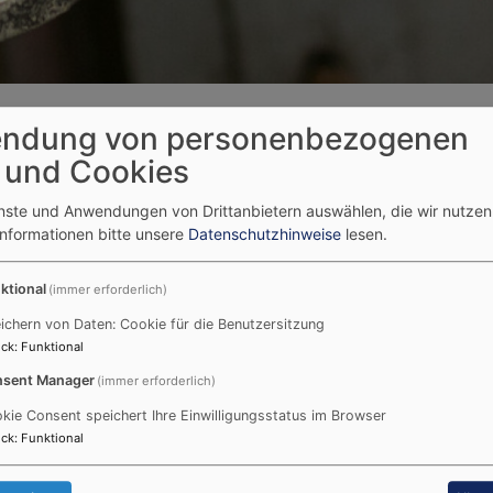
 - Kircheneintritt
ndung von personenbezogenen
 und Cookies
 - Kircheneintritt
enste und Anwendungen von Drittanbietern auswählen, die wir nutze
Informationen bitte unsere
Datenschutzhinweise
lesen.
ktional
(immer erforderlich)
eintritt nachdenken.
spräch. Wir nehmen uns Zeit, um mit Ihnen über Lebens- 
ichern von Daten: Cookie für die Benutzersitzung
m Kirchenaustritt einer anderen Kirche angehört und nun neu
ck
:
Funktional
delt.
sent Manager
(immer erforderlich)
ttsstelle im
Annapunkt
nutzen. Vereinbaren Sie dazu einfach
kie Consent speichert Ihre Einwilligungsstatus im Browser
ck
:
Funktional
t-annahof[at]elkb.de.
 in die evangelisch-lutherische Kirche