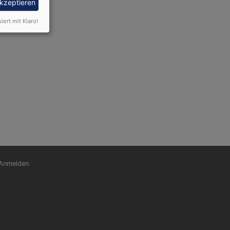
akzeptieren
siert mit Klaro!
nutzermenü
Anmelden