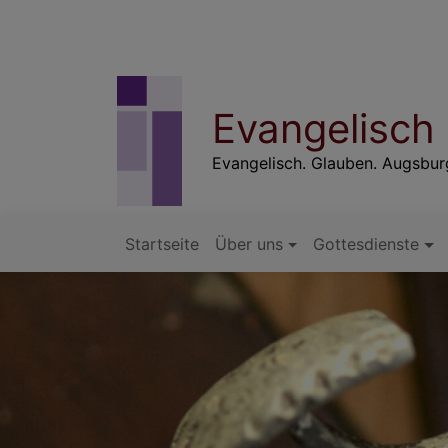
Direkt
zum
Inhalt
Evangelisch
Evangelisch. Glauben. Augsbu
Startseite
Über uns
Gottesdienste
Hauptnavigation