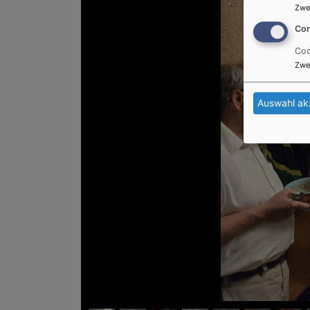
Zwe
Con
Coo
Zwe
Auswahl ak