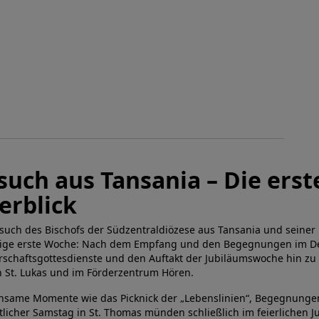
such aus Tansania – Die ers
erblick
such des Bischofs der Südzentraldiözese aus Tansania und seiner
ltige erste Woche: Nach dem Empfang und den Begegnungen im De
rschaftsgottesdienste und den Auftakt der Jubiläumswoche hin z
n St. Lukas und im Förderzentrum Hören.
same Momente wie das Picknick der „Lebenslinien“, Begegnungen
stlicher Samstag in St. Thomas münden schließlich im feierlichen J