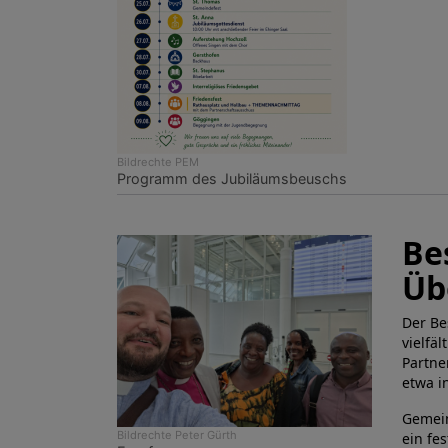
Bildrechte
PEM
Programm des Jubiläumsbeuschs
Be
Üb
Der Be
vielfä
Partne
etwa i
Gemein
Bildrechte
Peter Gürth
ein fe