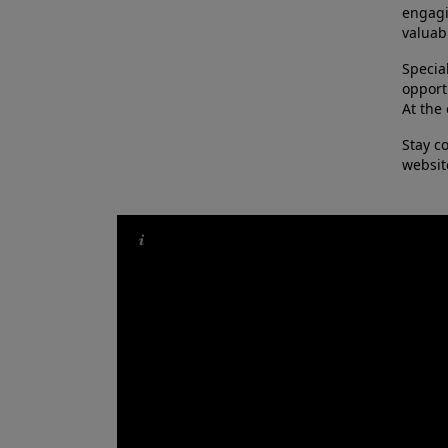
engagin
valuab
Specia
opport
At the 
Stay c
websit