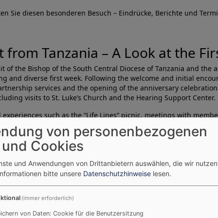
ten Sie diesen besonderen Besuch – Eindrücke, Berichte und Term
it from Tanzania – A Look at the Fi
sit of the Bishop of the South Central Diocese of Tanzania and th
ing and diverse first week. Following the welcome and initial enco
artnership services and the opening of the anniversary celebrations
ncluding visits to St. Luke’s Church and the Hearing Support Center.
 experiences such as the “Life Lines” picnic, meetings with membe
festive Saturday at St. Thomas Church will culminate in the celebra
ndung von personenbezogenen
 und Cookies
s in following this special visit. Impressions, reports, and upcomi
enste und Anwendungen von Drittanbietern auswählen, die wir nutze
Informationen bitte unsere
Datenschutzhinweise
lesen.
ktional
(immer erforderlich)
ichern von Daten: Cookie für die Benutzersitzung