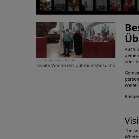
Be
Üb
Auch i
gemein
Bildrechte
Janos Korda
oder b
zweite Woche des Jubiläumsbesuchs
Gemein
persön
Weiter
Bleibe
Vis
The se
Whethe