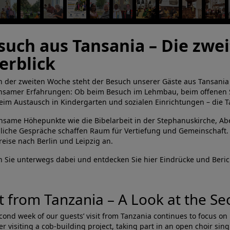
such aus Tansania – Die zwe
erblick
n der zweiten Woche steht der Besuch unserer Gäste aus Tansani
samer Erfahrungen: Ob beim Besuch im Lehmbau, beim offenen Si
eim Austausch in Kindergarten und sozialen Einrichtungen – die Tag
same Höhepunkte wie die Bibelarbeit in der Stephanuskirche, Abe
liche Gespräche schaffen Raum für Vertiefung und Gemeinschaft. 
reise nach Berlin und Leipzig an.
n Sie unterwegs dabei und entdecken Sie hier Eindrücke und Beri
it from Tanzania – A Look at the 
cond week of our guests’ visit from Tanzania continues to focus o
r visiting a cob-building project, taking part in an open choir sing