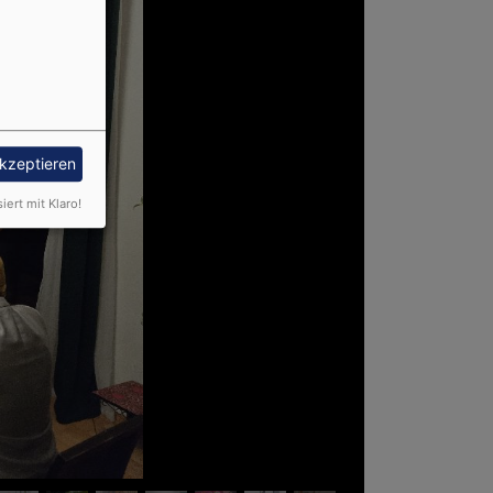
akzeptieren
siert mit Klaro!