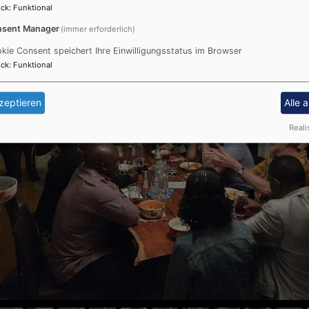
ck
:
Funktional
sent Manager
(immer erforderlich)
kie Consent speichert Ihre Einwilligungsstatus im Browser
ck
:
Funktional
zeptieren
Alle 
Reali