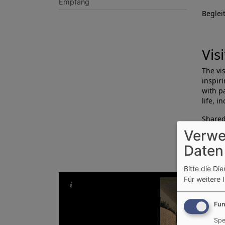
Empfang
Beglei
Vis
The vi
inspir
with p
life, i
Shared
and a 
Verwe
Daten
Join u
Bitte die Di
Für weitere 
Fun
Spe