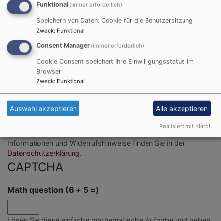
Funktional
(immer erforderlich)
Speichern von Daten: Cookie für die Benutzersitzung
Zweck
:
Funktional
Consent Manager
(immer erforderlich)
Cookie Consent speichert Ihre Einwilligungsstatus im
Bitte geben Sie in Ihrer Nachricht keine Links oder
Browser
Zweck
:
Funktional
Internetadressen an.
Einwilligung
Auswahl akzeptieren
Alle akzeptieren
Sie erklären sich damit einverstanden, dass Ihre Daten zur
Realisiert mit Klaro!
Bearbeitung Ihres Anliegens verwendet werden. Weitere
Informationen und Widerrufshinweise finden Sie in der
Datenschutzerklärung
.
CAPTCHA
Math question (6 + 5 =)
Lösen Sie diese einfache mathematische Aufgabe und geben